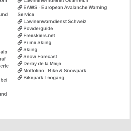
vom
Lawinenwrndienst Österreich
EAWS - European Avalanche Warning
 und
Service
Lawinenwarndienst Schweiz
Powderguide
Freeskiers.net
Prime Skiing
Skiing
salp
Snow-Forecast
raf
Derby de la Meije
erte
Mottolino - Bike & Snowpark
Bikepark Leogang
bei
und